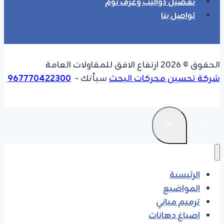
تفضيل دواليب وغرف نوم
تواصل بنا
الحقوق © 2026 ارتفاع الافق للمقاولات العامة
شركة تحسين محركات البحث
سبأتك -
967770422300
الرئيسية
المواضيع
ترميم مباني
اصباغ دهانات