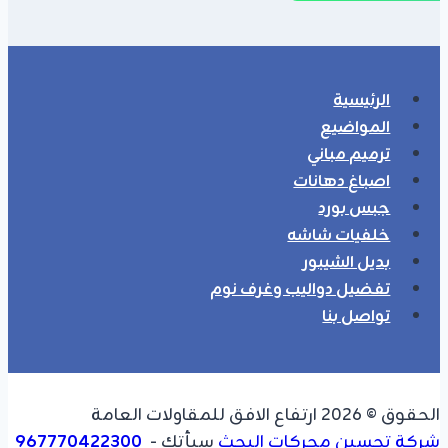
الرئيسية
المواضيع
ترميم مباني
اصباغ دهانات
جبس بورد
خلفيات شاشه
بديل الشيبور
تفضيل دواليب وغرف نوم
تواصل بنا
الحقوق © 2026 ارتفاع الافق للمقاولات العامة
شركة تحسين محركات البحث
سبأتك -
967770422300