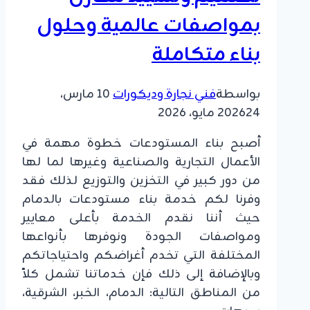
حظائر
بمواصفات عالمية وحلول
الدواجن
في
بناء متكاملة
الجبيل
بواسطة
فني نجارة وديكورات
10 مارس،
24 مايو، 2026
2026
أصبح بناء المستودعات خطوة مهمة في
الأعمال التجارية والصناعية وغيرها لما لها
من دور كبير في التخزين والتوزيع لذلك فقد
وفرنا لكم خدمة بناء مستودعات بالدمام
حيث أننا نقدم الخدمة بأعلى معايير
ومواصفات الجودة ونوفرها بأنواعها
المختلفة التي تخدم أغراضكم واحتياجاتكم
وبالإضافة إلى ذلك فإن خدماتنا تشمل كلاً
من المناطق التالية: الدمام، الخبر، الشرقية،