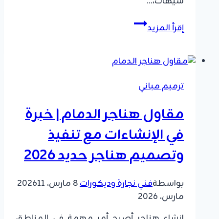
سيهات،…
بناء
إقرأ المزيد
مستودعات
بالدمام
|
تصميم
ترميم مباني
وتشييد
مخازن
مقاول هناجر الدمام | خبرة
بمواصفات
عالمية
في الإنشاءات مع تنفيذ
وحلول
وتصميم هناجر حديد 2026
بناء
متكاملة
بواسطة
فني نجارة وديكورات
8 مارس، 2026
11
مارس، 2026
انشاء هناجر أصبح أمر مهمة في المناطق