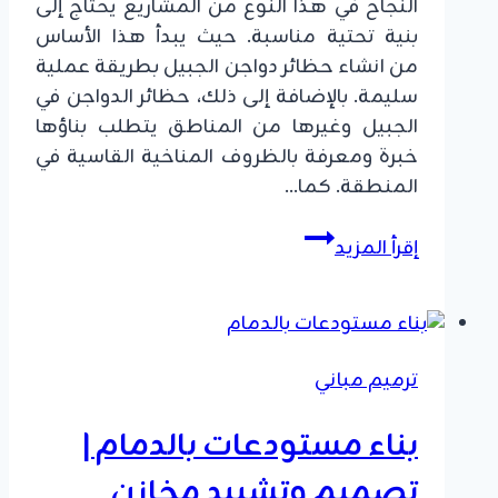
النجاح في هذا النوع من المشاريع يحتاج إلى
بنية تحتية مناسبة. حيث يبدأ هذا الأساس
من انشاء حظائر دواجن الجبيل بطريقة عملية
سليمة. بالإضافة إلى ذلك، حظائر الدواجن في
الجبيل وغيرها من المناطق يتطلب بناؤها
خبرة ومعرفة بالظروف المناخية القاسية في
المنطقة. كما…
انشاء
إقرأ المزيد
حظائر
دواجن
الجبيل
ت:
ترميم مباني
0549908153
،
بناء مستودعات بالدمام |
افضل
تصميم
تصميم وتشييد مخازن