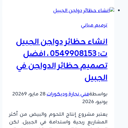
سيارات
الدمام
ت:
ترميم مباني
0549908153
بناء
انشاء حظائر دواجن الجبيل
مغسلة
سيارات
ت: 0549908153 ، افضل
القطيف
تصميم حظائر الدواجن في
الجبيل
بواسطة
فني نجارة وديكورات
28 مايو، 2026
9
يونيو، 2026
يعتبر مشروع إنتاج اللحوم والبيض من أكثر
المشاريع ربحية واستدامة في الجبيل. لكن