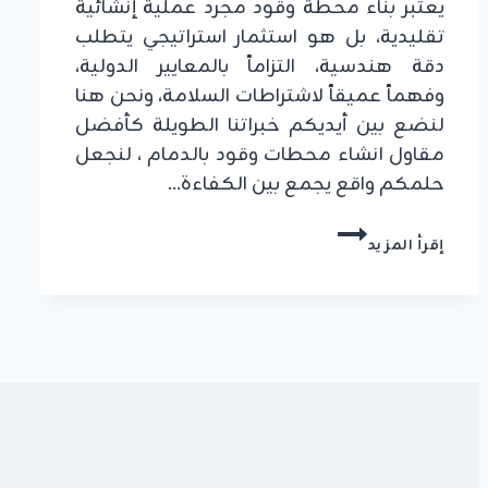
يعتبر بناء محطة وقود مجرد عملية إنشائية
تقليدية، بل هو استثمار استراتيجي يتطلب
دقة هندسية، التزاماً بالمعايير الدولية،
وفهماً عميقاً لاشتراطات السلامة، ونحن هنا
لنضع بين أيديكم خبراتنا الطويلة كأفضل
مقاول انشاء محطات وقود بالدمام ، لنجعل
حلمكم واقع يجمع بين الكفاءة…
مقاول
إقرأ المزيد
انشاء
محطات
وقود
بالدمام
والشرقية
|
تنفيذ
معتمد
ومواصفات
عالمية