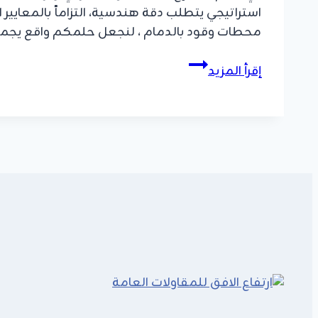
استراتيجي يتطلب دقة هندسية، التزاماً بالمعايير
محطات وقود بالدمام ، لنجعل حلمكم واقع يجمع
مقاول
إقرأ المزيد
انشاء
محطات
وقود
بالدمام
والشرقية
|
تنفيذ
معتمد
ومواصفات
عالمية