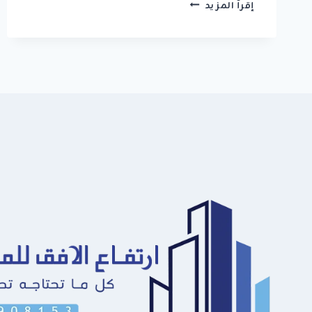
بناء
إقرأ المزيد
مجالس
خارجيه
الخبر
|
أفضل
مقاول
مجالس
مودرن
في
الشرقية