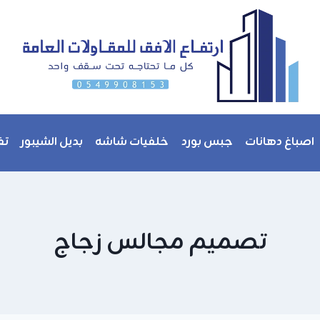
اصباغ دهانات
جبس بورد
خلفيات شاشه
بديل الشيبور
تف
تصميم مجالس زجاج