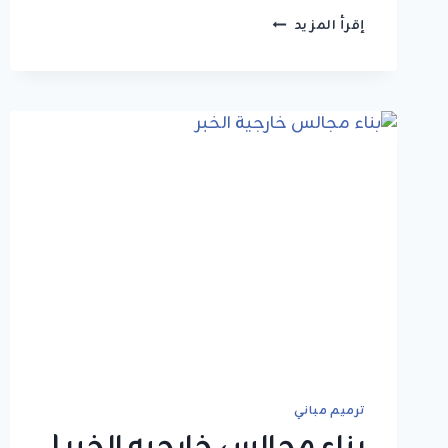
مقاول
إقرأ المزيد
توسعة
منازل
واضافة
غرف
الخبر
ت:
0549908153
–
دمج
غرفتين
وفتح
الجدار
بسيهات
ترميم مباني
بناء مجالس خارجيه الخبر |