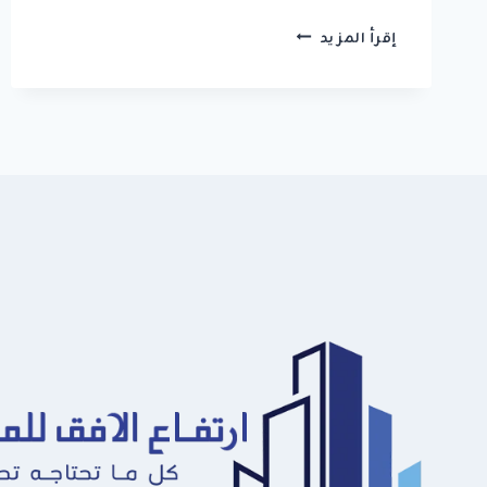
مقاول
إقرأ المزيد
هناجر
الدمام
|
خبرة
في
الإنشاءات
مع
تنفيذ
وتصميم
هناجر
حديد
2026