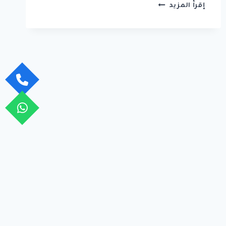
بناء
إقرأ المزيد
مستودعات
بالدمام
|
تصميم
وتشييد
مخازن
بمواصفات
عالمية
وحلول
بناء
متكاملة