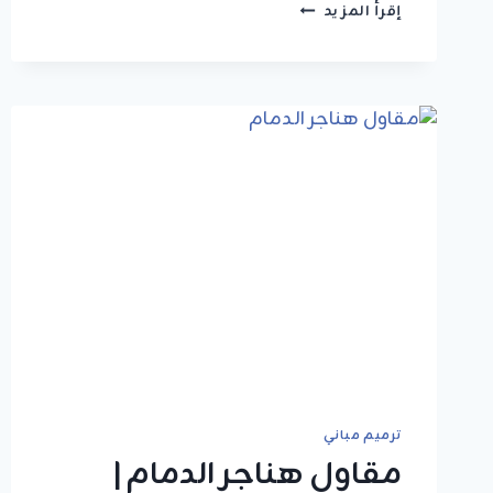
انشاء
إقرأ المزيد
مغسلة
سيارات
الدمام
ت:
0549908153
بناء
مغسلة
سيارات
القطيف
ترميم مباني
مقاول هناجر الدمام |