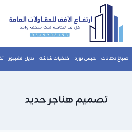
اصباغ دهانات
جبس بورد
خلفيات شاشه
بديل الشيبور
تف
تصميم هناجر حديد