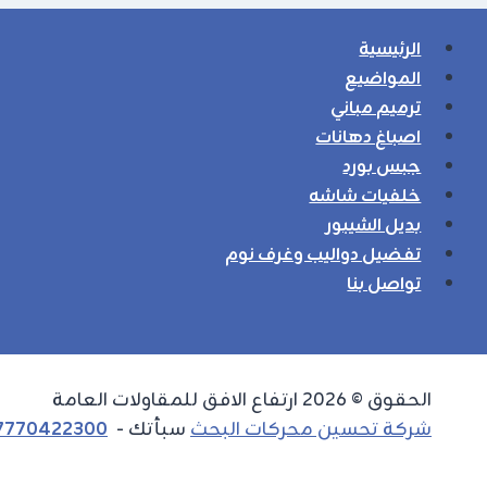
الرئيسية
المواضيع
ترميم مباني
اصباغ دهانات
جبس بورد
خلفيات شاشه
بديل الشيبور
تفضيل دواليب وغرف نوم
تواصل بنا
الحقوق © 2026 ارتفاع الافق للمقاولات العامة
شركة تحسين محركات البحث
سبأتك -
7770422300