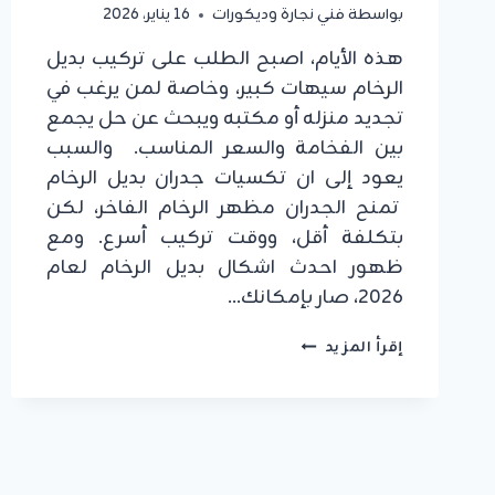
بواسطة
فني نجارة وديكورات
16 يناير، 2026
هذه الأيام، اصبح الطلب على تركيب بديل
الرخام سيهات كبير، وخاصة لمن يرغب في
تجديد منزله أو مكتبه ويبحث عن حل يجمع
بين الفخامة والسعر المناسب. والسبب
يعود إلى ان تكسيات جدران بديل الرخام
تمنح الجدران مظهر الرخام الفاخر، لكن
بتكلفة أقل، ووقت تركيب أسرع. ومع
ظهور احدث اشكال بديل الرخام لعام
2026، صار بإمكانك…
تركيب
إقرأ المزيد
بديل
الرخام
سيهات
ت:
0549908153
،