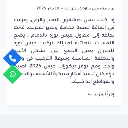
بواسطة
فني نجارة وديكورات
16 يناير، 2026
إذا كنت ممن يعشقون التميز والرقي، وترغب
في إضافة لمسة فخامة وتميز لمنزلك، فانت
بحاجه إلى مقاول جبس بورد بالدمام ، يضع
اللمسات النهائية لمنزلك. تركيب جبس بورد
للجدران يعني الجمع بين الشكل الأنيق
والتكلفة المناسبة وسرعة التركيب في وقت
واحد. ومع توفر ديكورات جبس 2026، اصبح
بالإمكان تنفيذ أفكار مبتكرة للأسقف والجدران
والقواطع الداخلية…
مقاول
إقرأ المزيد
جبس
بورد
بالدمام
ت:
0549908153