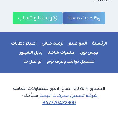
القطيف .
تحدث معنا
راسلنا واتساب
الرئيسية
المواضيع
ترميم مباني
اصباغ دهانات
جبس بورد
خلفيات شاشه
بديل الشيبور
تفضيل دواليب وغرف نوم
تواصل بنا
الحقوق © 2026 ارتفاع الافق للمقاولات العامة
شركة تحسين محركات البحث
سبأتك -
967770422300