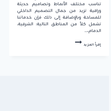
تناسب مختلف الأنماط وتصاميم حديثة
وراقية تزيد من جمال التصميم الداخلي
للمساحة وبالإضافة إلى ذلك فإن خدماتنا
تشمل كلاً من المناطق التالية: الشرقية،
الدمام،…
ديكور
إقرأ المزيد
شاشات
تلفزيون
الجبيل
ت:
0549908153
ديكورات
شاشه
2026
الدمام