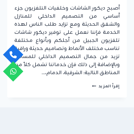
أصبح ديكور الشاشات وخلفيات التلفزيون جزء
أساسي من التصميم الداخلي للمنازل
والشقق الحديثة ومع تزايد طلب الناس لهذه
الخدمة فإننا نعمل على توفير ديكور شاشات
تلفزيون الجبيل من أجلكم وبأنواع مختلفة
تناسب مختلف الأنماط وتصاميم حديثة وراقية
تزيد من جمال التصميم الداخلي للمساحة
وبالإضافة إلى ذلك فإن خدماتنا تشمل كلاً من
المناطق التالية: الشرقية، الدمام،…
ديكور
إقرأ المزيد
شاشات
تلفزيون
الجبيل
ت:
0549908153
ديكورات
شاشه