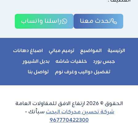
القطيف .
تحدث معنا
راسلنا واتساب
الرئيسية
المواضيع
ترميم مباني
اصباغ دهانات
جبس بورد
خلفيات شاشه
بديل الشيبور
تفضيل دواليب وغرف نوم
تواصل بنا
الحقوق © 2026 ارتفاع الافق للمقاولات العامة
شركة تحسين محركات البحث
سبأتك -
967770422300