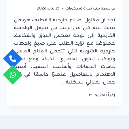
بواسطة
فني نجارة وديكورات
15 يناير، 2026
نجد ان مقاول اصباغ خارجية القطيف هو من
يبحث عنه كل من يرغب في تحويل الواجهة
الخارجية إلى لوحة تعكس الذوق والفخامة،
خصوصًا مع تزايد الطلب على صبغ واجهات
خارجية الشرقية التي تتحمل المناخ القاسي
وتواكب الذوق العصري. لذلك، ومع تطور
خامات الدهانات وأساليب التنفيذ، أصبح
الاهتمام بالتفاصيل عنصرًا حاسمًا في إبراز
جمال المباني السكنية…
مقاول
إقرأ المزيد
اصباغ
خارجية
القطيف
ت:
0549908153