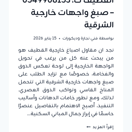
القطيف ت: 0549908153
– صبغ واجهات خارجية
الشرقية
بواسطة
فني نجارة وديكورات
15 يناير، 2026
نجد ان مقاول اصباغ خارجية القطيف هو
من يبحث عنه كل من يرغب في تحويل
الواجهة الخارجية إلى لوحة تعكس الذوق
والفخامة، خصوصًا مع تزايد الطلب على
صبغ واجهات خارجية الشرقية التي تتحمل
المناخ القاسي وتواكب الذوق العصري.
لذلك، ومع تطور خامات الدهانات وأساليب
التنفيذ، أصبح الاهتمام بالتفاصيل عنصرًا
حاسمًا في إبراز جمال المباني السكنية…
مقاول
إقرأ المزيد