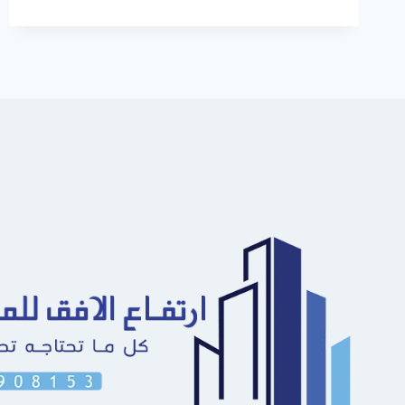
الشرقية
ت:
0549908153
اصباغ
غرف
نوم
حديثه
راس
تنوره