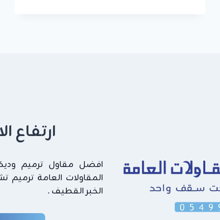
اصباغ
خارجية
القطيف
ت:
0549908153
–
صبغ
واجهات
خارجية
الشرقية
ارتفاع ا
افضل مقاول ترميم وديكور
المقاولات العامة ترميم ت
الخبر القطيف .