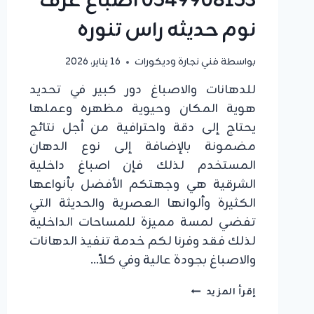
0549908153 اصباغ غرف
نوم حديثه راس تنوره
بواسطة
فني نجارة وديكورات
16 يناير، 2026
للدهانات والاصباغ دور كبير في تحديد
هوية المكان وحيوية مظهره وعملها
يحتاج إلى دقة واحترافية من أجل نتائج
مضمونة بالإضافة إلى نوع الدهان
المستخدم لذلك فإن اصباغ داخلية
الشرقية هي وجهتكم الأفضل بأنواعها
الكثيرة وألوانها العصرية والحديثة التي
تفضي لمسة مميزة للمساحات الداخلية
لذلك فقد وفرنا لكم خدمة تنفيذ الدهانات
والاصباغ بجودة عالية وفي كلاً…
اصباغ
إقرأ المزيد
داخلية