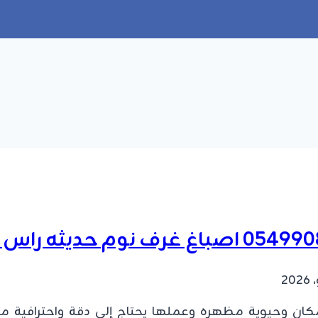
لمكان وحيوية مظهره وعملها يحتاج إلى دقة واحترافية م