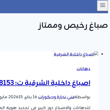
صباغ رخيص وممتاز
دهانات
اصباغ داخلية الشرقية ت: 0549908153 اصباغ غرف نوم حديثه راس تنوره
بواسطة
فني نجارة وديكورات
16 يناير، 2026
15 مايو، 2026
للدهانات والاصباغ دور كبير في تحديد هوية ا