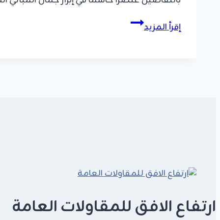
بالتفاصيل عنصرًا حاسمًا في إبراز جمال المباني ا
مقاول
إقرأ المزيد
اصباغ
خارجية
القطيف
ت:
0549908153
–
صبغ
واجهات
خارجية
الشرقية
ارتفاع الافق للمقاولات العامة