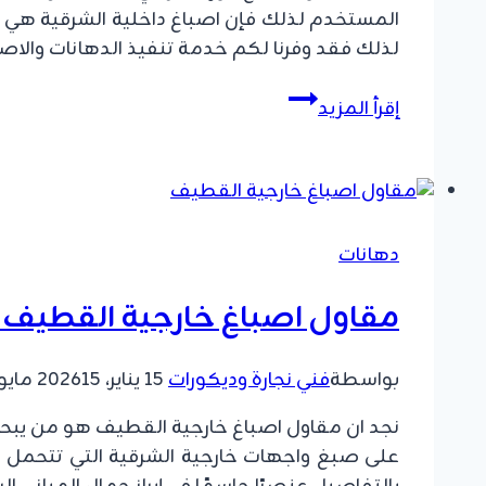
المستخدم لذلك فإن اصباغ داخلية الشرقية هي و
لذلك فقد وفرنا لكم خدمة تنفيذ الدهانات والاصبا
اصباغ
إقرأ المزيد
داخلية
الشرقية
ت:
0549908153
اصباغ
دهانات
غرف
نوم
مقاول اصباغ خارجية القطيف ت: 0549908153 – صبغ واجهات خارجية ا
حديثه
راس
بواسطة
فني نجارة وديكورات
15 يناير، 2026
15 مايو، 2026
تنوره
نجد ان مقاول اصباغ خارجية القطيف هو من يبحث
على صبغ واجهات خارجية الشرقية التي تتحمل ال