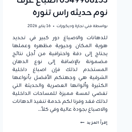
0549908153 اصباغ غرف
نوم حديثه راس تنوره
بواسطة
فني نجارة وديكورات
16 يناير، 2026
للدهانات والاصباغ دور كبير في تحديد
هوية المكان وحيوية مظهره وعملها
يحتاج إلى دقة واحترافية من أجل نتائج
مضمونة بالإضافة إلى نوع الدهان
المستخدم لذلك فإن اصباغ داخلية
الشرقية هي وجهتكم الأفضل بأنواعها
الكثيرة وألوانها العصرية والحديثة التي
تفضي لمسة مميزة للمساحات الداخلية
لذلك فقد وفرنا لكم خدمة تنفيذ الدهانات
والاصباغ بجودة عالية وفي كلاً…
اصباغ
إقرأ المزيد
داخلية