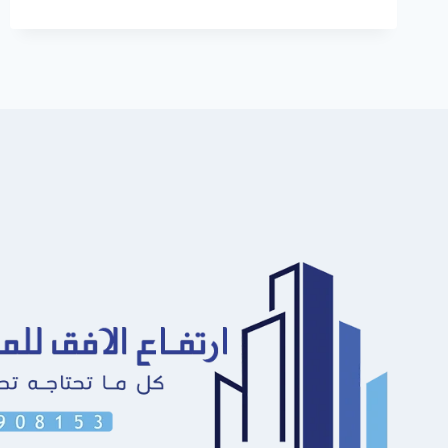
الشرقية
ت:
0549908153
اصباغ
غرف
نوم
حديثه
راس
تنوره