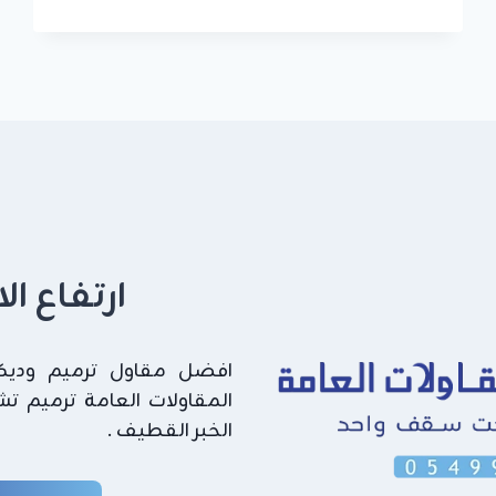
اصباغ
خارجية
القطيف
ت:
0549908153
–
صبغ
واجهات
خارجية
الشرقية
ارتفاع ا
افضل مقاول ترميم وديكور
المقاولات العامة ترميم ت
الخبر القطيف .