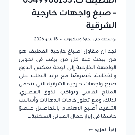
القطيف ت: 0549908153
– صبغ واجهات خارجية
الشرقية
بواسطة
فني نجارة وديكورات
15 يناير، 2026
نجد ان مقاول اصباغ خارجية القطيف هو
من يبحث عنه كل من يرغب في تحويل
الواجهة الخارجية إلى لوحة تعكس الذوق
والفخامة، خصوصًا مع تزايد الطلب على
صبغ واجهات خارجية الشرقية التي تتحمل
المناخ القاسي وتواكب الذوق العصري.
لذلك، ومع تطور خامات الدهانات وأساليب
التنفيذ، أصبح الاهتمام بالتفاصيل عنصرًا
حاسمًا في إبراز جمال المباني السكنية…
مقاول
إقرأ المزيد