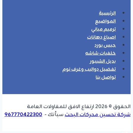
الرئيسية
المواضيع
ترميم مباني
اصباغ دهانات
جبس بورد
خلفيات شاشه
بديل الشيبور
تفضيل دواليب وغرف نوم
تواصل بنا
الحقوق © 2026 ارتفاع الافق للمقاولات العامة
شركة تحسين محركات البحث
سبأتك -
967770422300