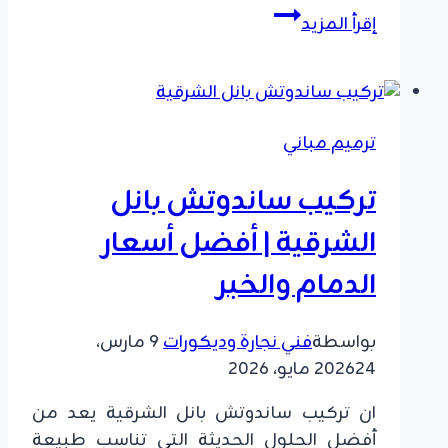
بناء
إقرأ المزيد
مجالس
اسمنت
بورد
الدمام
ترميم مباني
|
تصميم
تركيب ساندوتش بانل
ملاحق
وغرف
الشرقية | أفضل أسعار
مودرن
الدمام والخبر
بالشرقية
بواسطة
فني نجارة وديكورات
9 مارس،
24 مايو، 2026
2026
ان تركيب ساندوتش بانل الشرقية يعد من
أفضل الحلول الحديثة التي تناسب طبيعة