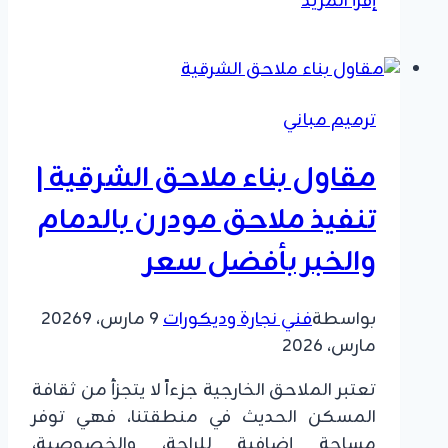
إقرأ المزيد
مجالس
خارجيه
الخبر
|
ترميم مباني
أفضل
مقاول
مقاول بناء ملاحق الشرقية |
مجالس
مودرن
تنفيذ ملاحق مودرن بالدمام
في
والخبر بأفضل سعر
الشرقية
بواسطة
فني نجارة وديكورات
9 مارس، 2026
9
مارس، 2026
​تعتبر الملاحق الخارجية جزءاً لا يتجزأ من ثقافة
المسكن الحديث في منطقتنا، فهي توفر
مساحة إضافية للراحة، والخصوصية،