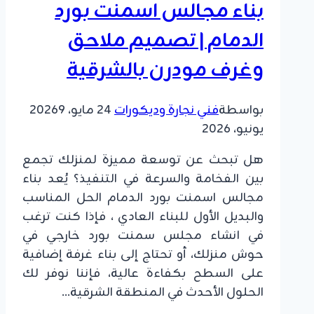
بناء مجالس اسمنت بورد
بناء
شاليه
الدمام | تصميم ملاحق
بأقل
وغرف مودرن بالشرقية
التكاليف
الجبيل
بواسطة
فني نجارة وديكورات
24 مايو، 2026
9
يونيو، 2026
هل تبحث عن توسعة مميزة لمنزلك تجمع
بين الفخامة والسرعة في التنفيذ؟ يُعد بناء
مجالس اسمنت بورد الدمام الحل المناسب
والبديل الأول للبناء العادي ، فإذا كنت ترغب
في انشاء مجلس سمنت بورد خارجي في
حوش منزلك، أو تحتاج إلى بناء غرفة إضافية
على السطح بكفاءة عالية، فإننا نوفر لك
الحلول الأحدث في المنطقة الشرقية…