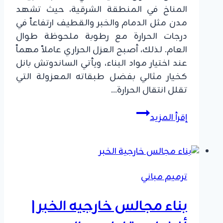
المناخ في المنطقة الشرقية، حيث تشهد
مدن مثل الدمام والخبر والقطيف ارتفاعاً في
درجات الحرارة مع رطوبة ملحوظة طوال
العام. لذلك، أصبح العزل الحراري عاملاً مهماً
عند اختيار مواد البناء، ويأتي الساندوتش بانل
كخيار مثالي بفضل طبقاته المعزولة التي
تقلل انتقال الحرارة…
تركيب
إقرأ المزيد
ساندوتش
بانل
الشرقية
|
ترميم مباني
أفضل
أسعار
بناء مجالس خارجيه الخبر |
الدمام
والخبر