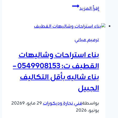
مقاول
إقرأ المزيد
توسعة
منازل
واضافة
غرف
ترميم مباني
الخبر
ت:
بناء استراحات وشاليهات
0549908153
–
القطيف ت: 0549908153 –
دمج
بناء شاليه بأقل التكاليف
غرفتين
وفتح
الجبيل
الجدار
بسيهات
بواسطة
فني نجارة وديكورات
29 مايو، 2026
9
يونيو، 2026