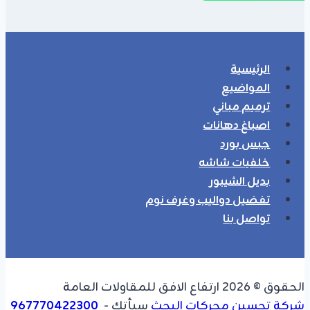
الرئيسية
المواضيع
ترميم مباني
اصباغ دهانات
جبس بورد
خلفيات شاشه
بديل الشيبور
تفضيل دواليب وغرف نوم
تواصل بنا
الحقوق © 2026 ارتفاع الافق للمقاولات العامة
شركة تحسين محركات البحث
سبأتك -
967770422300