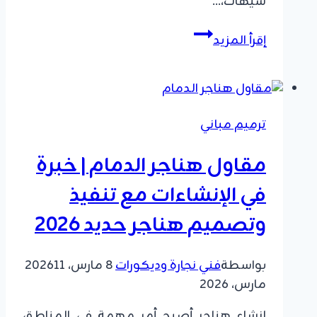
سيهات،…
بناء
إقرأ المزيد
مستودعات
بالدمام
|
تصميم
ترميم مباني
وتشييد
مخازن
مقاول هناجر الدمام | خبرة
بمواصفات
عالمية
في الإنشاءات مع تنفيذ
وحلول
وتصميم هناجر حديد 2026
بناء
متكاملة
بواسطة
فني نجارة وديكورات
8 مارس، 2026
11
مارس، 2026
انشاء هناجر أصبح أمر مهمة في المناطق