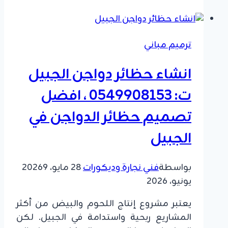
سيارات
الدمام
ت:
ترميم مباني
0549908153
بناء
انشاء حظائر دواجن الجبيل
مغسلة
سيارات
ت: 0549908153 ، افضل
القطيف
تصميم حظائر الدواجن في
الجبيل
بواسطة
فني نجارة وديكورات
28 مايو، 2026
9
يونيو، 2026
يعتبر مشروع إنتاج اللحوم والبيض من أكثر
المشاريع ربحية واستدامة في الجبيل. لكن