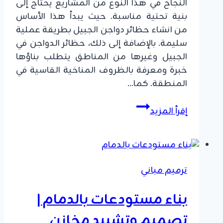
النجاح في هذا النوع من المشاريع يحتاج إلى
بنية تحتية مناسبة. حيث يبدأ هذا الأساس
من انشاء حظائر دواجن الجبيل بطريقة عملية
سليمة. بالإضافة إلى ذلك، حظائر الدواجن في
الجبيل وغيرها من المناطق يتطلب بناؤها
خبرة ومعرفة بالظروف المناخية القاسية في
المنطقة. كما…
انشاء
إقرأ المزيد
حظائر
دواجن
الجبيل
ت:
ترميم مباني
0549908153
،
بناء مستودعات بالدمام |
افضل
تصميم
تصميم وتشييد مخازن