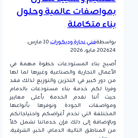
حظائر
بمواصفات عالمية وحلول
الدواجن
في
بناء متكاملة
الجبيل
بواسطة
فني نجارة وديكورات
10 مارس،
24 مايو، 2026
2026
أصبح بناء المستودعات خطوة مهمة في
الأعمال التجارية والصناعية وغيرها لما لها
من دور كبير في التخزين والتوزيع لذلك فقد
وفرنا لكم خدمة بناء مستودعات بالدمام
حيث أننا نقدم الخدمة بأعلى معايير
ومواصفات الجودة ونوفرها بأنواعها
المختلفة التي تخدم أغراضكم واحتياجاتكم
وبالإضافة إلى ذلك فإن خدماتنا تشمل كلاً
من المناطق التالية: الدمام، الخبر، الشرقية،