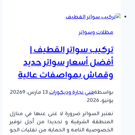
جلسات
خارجية
سيهات
ت:
مظلات وسواتر
0549908153
انشاء
​تركيب سواتر القطيف |
جلسات
خارجيه
أفضل أسعار سواتر حديد
الدمام
وقماش بمواصفات عالية
بواسطة
فني نجارة وديكورات
13 مارس، 2026
9
يونيو، 2026
تعتبر السواتر ضرورة لا غنى عنها في منازل
المنطقة الشرقية و تحديدا من أجل توفير
الخصوصية التامه و الحماية من تقلبات الجو