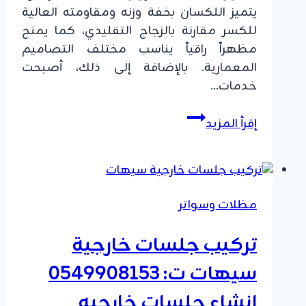
يتميز اللكسان بخفة وزنه ومقاومته العالية
للكسر مقارنة بالزجاج التقليدي، كما يمنح
مظهراً راقياً يناسب مختلف التصاميم
المعمارية. بالإضافة إلى ذلك، أصبحت
خدمات…
تركيب
إقرأ المزيد
لكسان
الشرقية
ت:
0549908153
مظلات وسواتر
–
تغطية
تركيب جلسات خارجية
مناور
بلكسان
سيهات ت: 0549908153
عازل
انشاء جلسات خارجيه
سيهات