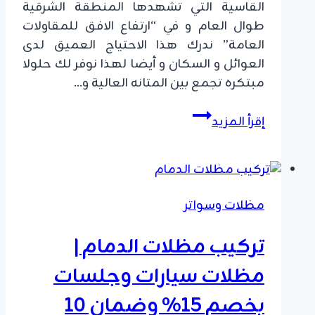
القاسية التي تشهدها المنطقة الشرقية
طوال العام و في “ارتفاع الافق للمقاولات
العامة” ندرك هذا الاحتياج العميق لدى
العوائل و السكان و أيضا لهذا نوفر لك حلولا
مبتكره تجمع بين المتانه العالية و…
إقرأ المزيد
تركيب
سواتر
القطيف
|
مظلات وسواتر
أفضل
أسعار
تركيب مظلات الدمام |
سواتر
حديد
مظلات سيارات وجلسات
وقماش
بخصم 15% وضمان 10
بمواصفات