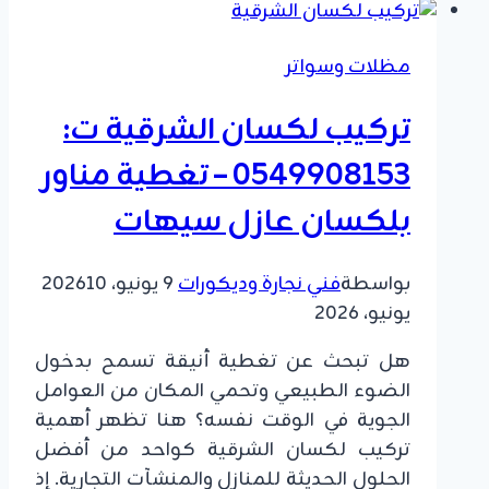
الدمام
ت:
مظلات وسواتر
0549908153
–
تركيب لكسان الشرقية ت:
سواتر
شرائح
0549908153 – تغطية مناور
حديد
بلكسان عازل سيهات
الشرقية
بواسطة
فني نجارة وديكورات
9 يونيو، 2026
10
يونيو، 2026
هل تبحث عن تغطية أنيقة تسمح بدخول
الضوء الطبيعي وتحمي المكان من العوامل
الجوية في الوقت نفسه؟ هنا تظهر أهمية
تركيب لكسان الشرقية كواحد من أفضل
الحلول الحديثة للمنازل والمنشآت التجارية. إذ