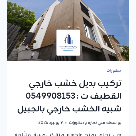
ديكورات
بديل
الخشب
للابواب
الجبيل
ديكورات
تركيب بديل خشب خارجي
القطيف ت : 0549908153
شبيه الخشب خارجي بالجبيل
بواسطة
فني نجارة وديكورات
9 يونيو، 2026
هل تحلم بمنح واجهة منزلك لمسة متألقة