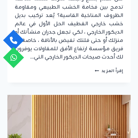
تدمج بين فخامة الخشب الطبيعي ومقاومة
الظروف المناخية القاسية؟ يُعد تركيب بديل
خشب خارجي القطيف الحل الأول في عالم
الديكور الخارجي ، لكي تجعل جدران منشأتك أو
منزلك أو حتى فلتك تفيض بالأناقة ، خاصة أن
فريق مؤسسة ارتفاع الأفق للمقاولات يوفرون
لك أحدث صيحات الديكور الخارجي التي…
تركيب
إقرأ المزيد
بديل
خشب
خارجي
القطيف
ت
:
0549908153
شبيه
الخشب
خارجي