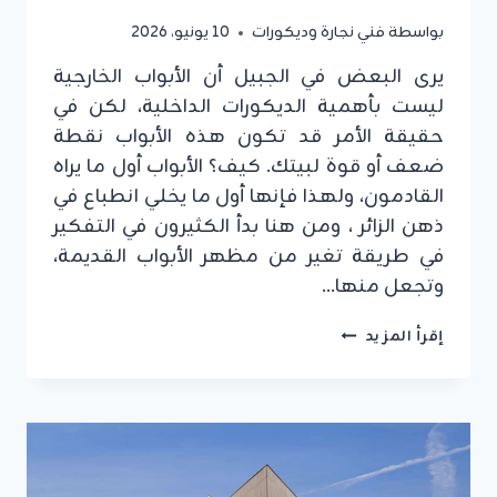
بواسطة
فني نجارة وديكورات
10 يونيو، 2026
يرى البعض في الجبيل أن الأبواب الخارجية
ليست بأهمية الديكورات الداخلية، لكن في
حقيقة الأمر قد تكون هذه الأبواب نقطة
ضعف أو قوة لبيتك. كيف؟ الأبواب أول ما يراه
القادمون، ولهذا فإنها أول ما يخلي انطباع في
ذهن الزائر ، ومن هنا بدأ الكثيرون في التفكير
في طريقة تغير من مظهر الأبواب القديمة،
وتجعل منها…
تلبيس
إقرأ المزيد
ابواب
بديل
الخشب
الجبيل
ت:
0549908153
،