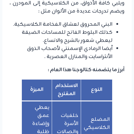
ويلبي كافة الأذواق، من الكلاسيكية إلى المودرن ،
ويضم تدرجات عديدة من الألوان مثل :
البني المحروق لعشاق الفخامة الكلاسيكية.
​كذلك البلوط الفاتح للمساحات الضيقة
ليعطي شعور بالشرح والاتساع.
​أيضا الرمادي الإسمنتي لأصحاب الذوق
الأنثراسايت والمنازل العصرية .
أبرز ما يتضمنه كتالوجنا هذا العام :
الاستخدام
النوع
الميزة
المقترح
يعطي
خلفيات
عمق
المضلع
الأسرة
وإضاءة
الكلاسيكي
والصالات
ظلية