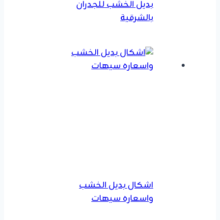
بديل الخشب للجدران
بالشرقية
اشكال بديل الخشب
واسعاره سيهات