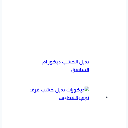
بديل الخشب ديكور ام
الساهق