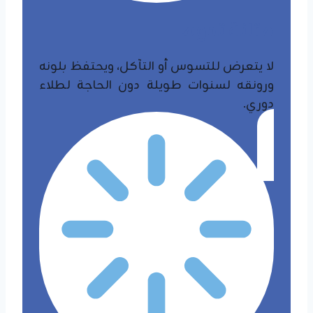
​متانة تدوم
لا يتعرض للتسوس أو التآكل، ويحتفظ بلونه
ورونقه لسنوات طويلة دون الحاجة لطلاء
دوري.