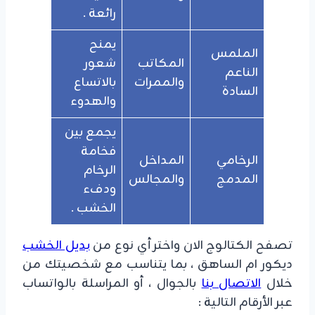
رائعة .
يمنح
الملمس
المكاتب
شعور
الناعم
والممرات
بالاتساع
السادة
والهدوء
يجمع بين
فخامة
الرخامي
المداخل
الرخام
المدمج
والمجالس
ودفء
الخشب .
تصفح الكتالوج الان واختر أي نوع من
بديل الخشب
ديكور ام الساهق ، بما يتناسب مع شخصيتك من
خلال
الاتصال بنا
بالجوال ، أو المراسلة بالواتساب
عبر الأرقام التالية :