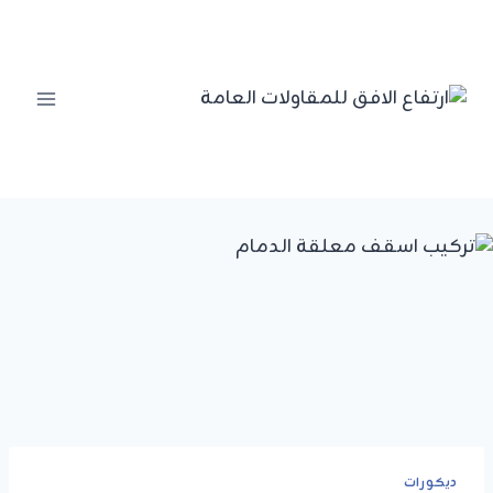
لتجاوز
لى
لمحتوى
ديكورات