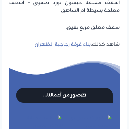
اسقف معلقه جبسون بورد صفوى – اسقف
معلقة بسيطة ام الساهق
سقف معلق مربع بقيق.
شاهد كذلك:
بناء غرفة زجاجية الظهران
صور من أعمالنا…