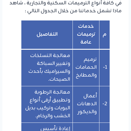
في كافة أنواع الترميمات السكنية والتجارية ، شاهد
ماذا تشمل خدماتنا من خلال الجدول التالي :
خدمات
م
ترميمات
التفاصيل
عامة
معالجة التسلخات
ترميم
وتغيير السباكة
1-
الحمامات
والسيراميك بأحدث
والمطابخ
الصيحات.
معالجة الرطوبة
أعمال
وتطبيق أرقى أنواع
2-
الدهانات
البويات وتركيب بديل
والديكور
الخشب والرخام.
إعادة تأسيس