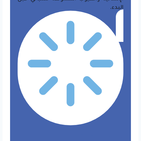
البدء.
​حلول ذكية