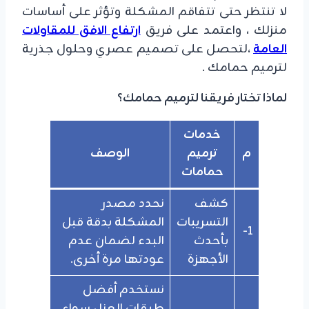
لا تنتظر حتى تتفاقم المشكلة وتؤثر على أساسات
منزلك ، واعتمد على فريق
ارتفاع الافق للمقاولات
العامة
،لتحصل على تصميم عصري وحلول جذرية
لترميم حمامك .
​لماذا تختار فريقنا لترميم حمامك؟
خدمات
م
ترميم
الوصف
حمامات
​كشف
نحدد مصدر
التسريبات
المشكلة بدقة قبل
1-
بأحدث
البدء لضمان عدم
الأجهزة
عودتها مرة أخرى.
نستخدم أفضل
طبقات العزل سواء