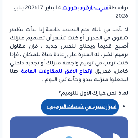
بواسطة
فني نجارة وديكورات
14 يناير، 2026
17 يناير،
2026
لا تأخذ في بالك هم التجديد خاصة إذا بدأت تظهر
شقوق في الجدران أو كنت تشعر أن تصميم منزلك
أصبح قديماً ويحتاج لنفس جديد ، فإن
مقاول
ترميم الخبر
، له القدرة على إعادة حياة للمكان ، فإذا
كنت ترغب في ترميم واجهة منزلك أو تجديد داخلي
كامل، ففريق
ارتفاع الافق للمقاولات العامة
هنا
ليجعلوا منزلك يبدو وكأنه بُني اليوم .
​لماذا نحن خيارك الأول للترميم؟
اسرار تميزنا في خدمات الترميم
: