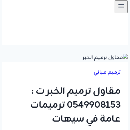
ترميم مباني
مقاول ترميم الخبر ت :
0549908153 ترميمات
عامة في سيهات