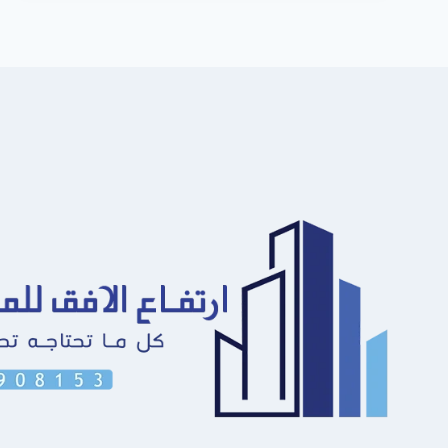
الدمام
ت:
0549908153
–
سواتر
شرائح
حديد
الشرقية