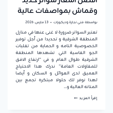
أفضل أسعار سواتر حديد
وقماش بمواصفات عالية
بواسطة
فني نجارة وديكورات
13 مارس، 2026
تعتبر السواتر ضرورة لا غنى عنها في منازل
المنطقة الشرقية و تحديدا من أجل توفير
الخصوصية التامه و الحماية من تقلبات
الجو القاسية التي تشهدها المنطقة
الشرقية طوال العام و في “ارتفاع الافق
للمقاولات العامة” ندرك هذا الاحتياج
العميق لدى العوائل و السكان و أيضا
لهذا نوفر لك حلولا مبتكره تجمع بين
المتانه العالية و…
إقرأ المزيد
تركيب
سواتر