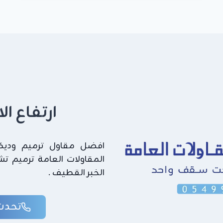
القطيف
|
أفضل
أسعار
سواتر
حديد
وقماش
بمواصفات
عالية
ارتفاع ا
افضل مقاول ترميم وديكور
المقاولات العامة ترميم ت
الخبر القطيف .
تحدث