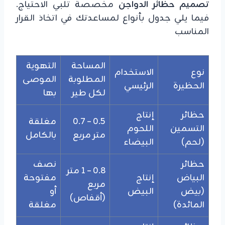
تصميم حظائر الدواجن
مخصصة تلبي الاحتياج.
فيما يلي جدول بأنواع لمساعدتك في اتخاذ القرار
المناسب
المساحة
التهوية
نوع
الاستخدام
المطلوبة
الموصى
الحظيرة
الرئيسي
لكل طير
بها
حظائر
إنتاج
0.5 – 0.7
مغلقة
التسمين
اللحوم
متر مربع
بالكامل
(لحم)
البيضاء
حظائر
نصف
0.8 – 1 متر
البياض
إنتاج
مفتوحة
مربع
(بيض
البيض
أو
(أقفاص)
المائدة)
مغلقة