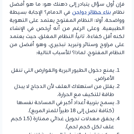
فإن أول سؤال يتبادر إلى ذهنك هو: ما هو أفضل
نظام
بناء حظائر دواجن
في الدمام؟ الإجابة بسيطة
وواضحة. أولا: النظام المفتوح يعتمد على التهوية
الطبيعية. وعلى الرغم من أنه أرخص في الإنشاء
لكنه أقل كفاءة. ثانياُ: النظام المغلق، حيث يعتمد
على مراوح وستائر وتبريد تبخيري. وهو أفضل من
النظام المفتوح. لماذا؟ للأسباب التالية:
يمنع دخول الطيور البرية والقوارض التي تنقل
الأمراض.
يقلل من استهلاك العلف لأن الدجاج لا يبذل
طاقة للتكيف مع الحرارة.
يسمح بتربية أعداد أكبر في المساحة نفسها
(كثافة تصل إلى 18 طيراً للمتر المربع).
يحقق معدلات تحويل غذائي ممتازة (1.5 كجم
علف لكل كجم لحم).