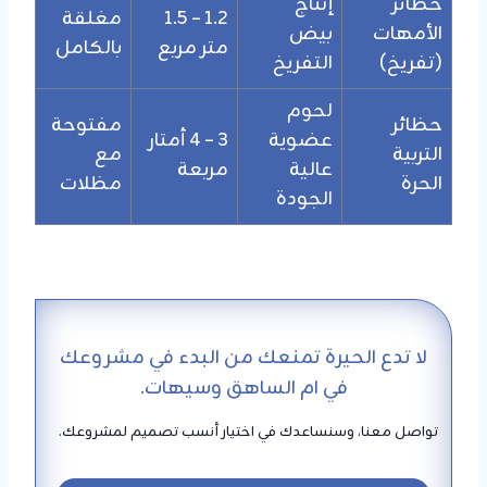
حظائر
إنتاج
1.2 – 1.5
مغلقة
الأمهات
بيض
متر مربع
بالكامل
(تفريخ)
التفريخ
لحوم
حظائر
مفتوحة
عضوية
3 – 4 أمتار
التربية
مع
عالية
مربعة
الحرة
مظلات
الجودة
لا تدع الحيرة تمنعك من البدء في مشروعك
في ام الساهق وسيهات.
تواصل معنا، وسنساعدك في اختيار أنسب تصميم لمشروعك.